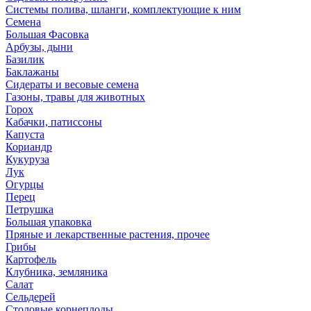
Системы полива, шланги, комплектующие к ним
Семена
Большая Фасовка
Арбузы, дыни
Базилик
Баклажаны
Сидераты и весовые семена
Газоны, травы для животных
Горох
Кабачки, патиссоны
Капуста
Кориандр
Кукуруза
Лук
Огурцы
Перец
Петрушка
Большая упаковка
Пряные и лекарственные растения, прочее
Грибы
Картофель
Клубника, земляника
Салат
Сельдерей
Столовые корнеплоды