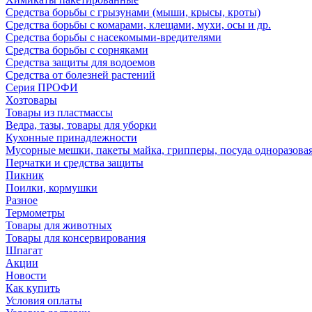
Средства борьбы с грызунами (мыши, крысы, кроты)
Средства борьбы с комарами, клещами, мухи, осы и др.
Средства борьбы с насекомыми-вредителями
Средства борьбы с сорняками
Средства защиты для водоемов
Средства от болезней растений
Серия ПРОФИ
Хозтовары
Товары из пластмассы
Ведра, тазы, товары для уборки
Кухонные принадлежности
Мусорные мешки, пакеты майка, грипперы, посуда одноразова
Перчатки и средства защиты
Пикник
Поилки, кормушки
Разное
Термометры
Товары для животных
Товары для консервирования
Шпагат
Акции
Новости
Как купить
Условия оплаты