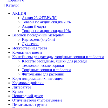
Корзина
0
Каталог
АКЦИЯ
Акция 23 ФЕВРАЛЯ
Товары по акции скидка 20%
Акция 8 марта
Товары по акции скидка 10%
Весовой посадочный материал
Картофель (клубни)
Лук севок
Искусственная трава
Комнатные цветы
Контейнеры для рассады, торфяные горшки и таблетки
Кассеты рассадные, ящики для рассады
Технологические горшки
Торфяные горшки и таблетки
Фитолампы для растений
Корм для домашних питомцев
Кормовые добавки
Литература
Купон
Новогодний декор
Отпугиватели ультразвуковые
Питательные грунты