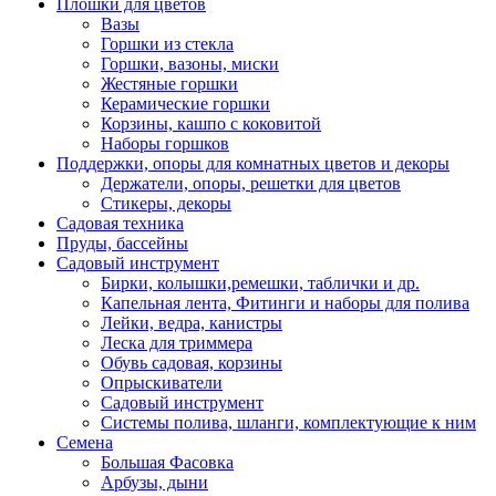
Плошки для цветов
Вазы
Горшки из стекла
Горшки, вазоны, миски
Жестяные горшки
Керамические горшки
Корзины, кашпо с коковитой
Наборы горшков
Поддержки, опоры для комнатных цветов и декоры
Держатели, опоры, решетки для цветов
Стикеры, декоры
Садовая техника
Пруды, бассейны
Садовый инструмент
Бирки, колышки,ремешки, таблички и др.
Капельная лента, Фитинги и наборы для полива
Лейки, ведра, канистры
Леска для триммера
Обувь садовая, корзины
Опрыскиватели
Садовый инструмент
Системы полива, шланги, комплектующие к ним
Семена
Большая Фасовка
Арбузы, дыни