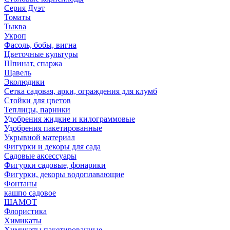
Серия Дуэт
Томаты
Тыква
Укроп
Фасоль, бобы, вигна
Цветочные культуры
Шпинат, спаржа
Щавель
Эколюдики
Сетка садовая, арки, ограждения для клумб
Стойки для цветов
Теплицы, парники
Удобрения жидкие и килограммовые
Удобрения пакетированные
Укрывной материал
Фигурки и декоры для сада
Садовые аксессуары
Фигурки садовые, фонарики
Фигурки, декоры водоплавающие
Фонтаны
кашпо садовое
ШАМОТ
Флористика
Химикаты
Химикаты пакетированные