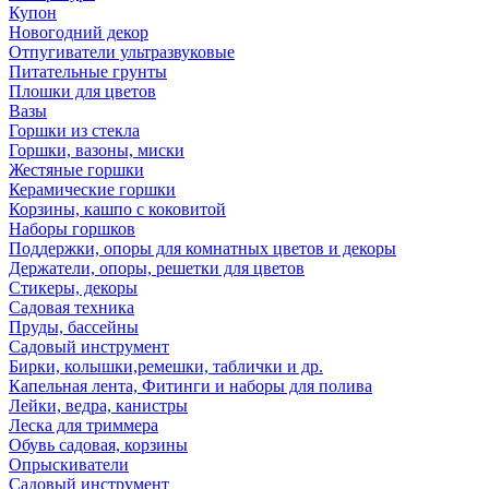
Купон
Новогодний декор
Отпугиватели ультразвуковые
Питательные грунты
Плошки для цветов
Вазы
Горшки из стекла
Горшки, вазоны, миски
Жестяные горшки
Керамические горшки
Корзины, кашпо с коковитой
Наборы горшков
Поддержки, опоры для комнатных цветов и декоры
Держатели, опоры, решетки для цветов
Стикеры, декоры
Садовая техника
Пруды, бассейны
Садовый инструмент
Бирки, колышки,ремешки, таблички и др.
Капельная лента, Фитинги и наборы для полива
Лейки, ведра, канистры
Леска для триммера
Обувь садовая, корзины
Опрыскиватели
Садовый инструмент