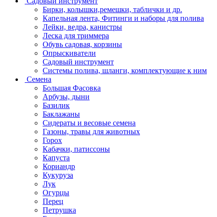
Садовый инструмент
Бирки, колышки,ремешки, таблички и др.
Капельная лента, Фитинги и наборы для полива
Лейки, ведра, канистры
Леска для триммера
Обувь садовая, корзины
Опрыскиватели
Садовый инструмент
Системы полива, шланги, комплектующие к ним
Семена
Большая Фасовка
Арбузы, дыни
Базилик
Баклажаны
Сидераты и весовые семена
Газоны, травы для животных
Горох
Кабачки, патиссоны
Капуста
Кориандр
Кукуруза
Лук
Огурцы
Перец
Петрушка