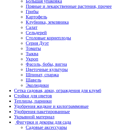
Большая упаковка
Пряные и лекарственные растения, прочее
Грибы
Картофель
Клубника, земляника
Салат
Сельдерей
Столовые корнеплоды
Серия Дуэт
Томаты
Тыква
Укроп
Фасоль, бобы, вигна
Цветочные культуры
Шпинат, спаржа
Щавель
Эколюдики
Сетка садовая, арки, ограждения для клумб
Стойки для цветов
Теплицы, парники
Удобрения жидкие и килограммовые
Удобрения пакетированные
Укрывной материал
Фигурки и декоры для сада
Садовые аксессуары