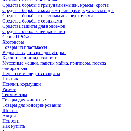
Средства борьбы с грызунами (мыши, крысы, кроты)
Средства борьбы с комарами, клещами, мухи, осы и др.
Средства борьбы с насекомыми-вредителями
Средства борьбы с сорняками
Средства защиты для водоемов
Средства от болезней растений
Серия ПРОФИ
Хозтовары
Товары из пластмассы
Ведра, тазы, товары для уборки
Кухонные принадлежности
Мусорные мешки, пакеты майка, грипперы, посуда
одноразовая
Перчатки и средства защиты
Пикник
Поилки, кормушки
Разное
Термометры
Товары для животных
Товары для консервирования
Шпагат
Акции
Новости
Как купить