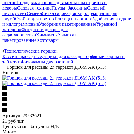
цветов
Поддержки, опоры для комнатных цветов и
декоры
Садовая техника
Пруды, бассейны
Садовый
инструмент
Семена
Сетка садовая, арки, ограждения для
клумб
Стойки для цветов
Теплицы, парники
Удобрения жидкие
и килограммовые
Удобрения пакетированные
Укрывной
материал
Фигурки и декоры для
сада
Флористика
Химикаты
Химикаты
пакетированные
Хозтовары
—
Технологические горшки
Кассеты рассадные, ящики для рассады
Торфяные горшки и
таблетки
Фитолампы для растений
—
Горшок для рассады 2л терракот Д16М АК (513)
Новинка
Артикул:
29232621
21
руб.
/шт
Цена указана без учета НДС
Много