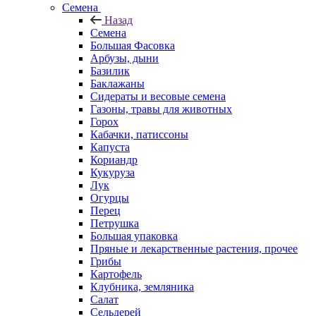
Семена
Назад
Семена
Большая Фасовка
Арбузы, дыни
Базилик
Баклажаны
Сидераты и весовые семена
Газоны, травы для животных
Горох
Кабачки, патиссоны
Капуста
Кориандр
Кукуруза
Лук
Огурцы
Перец
Петрушка
Большая упаковка
Пряные и лекарственные растения, прочее
Грибы
Картофель
Клубника, земляника
Салат
Сельдерей