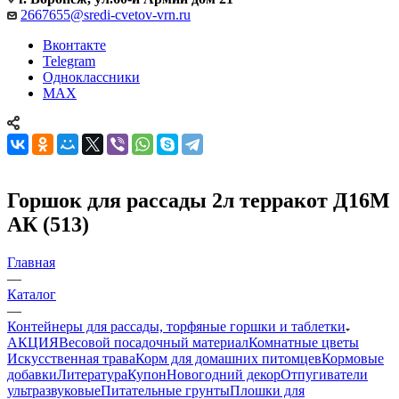
2667655@sredi-cvetov-vrn.ru
Вконтакте
Telegram
Одноклассники
MAX
Горшок для рассады 2л терракот Д16М
АК (513)
Главная
—
Каталог
—
Контейнеры для рассады, торфяные горшки и таблетки
АКЦИЯ
Весовой посадочный материал
Комнатные цветы
Искусственная трава
Корм для домашних питомцев
Кормовые
добавки
Литература
Купон
Новогодний декор
Отпугиватели
ультразвуковые
Питательные грунты
Плошки для