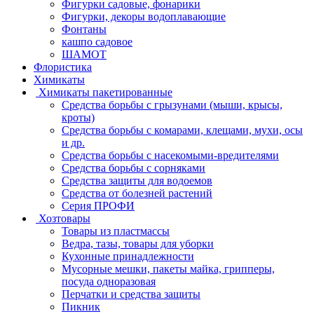
Фигурки садовые, фонарики
Фигурки, декоры водоплавающие
Фонтаны
кашпо садовое
ШАМОТ
Флористика
Химикаты
Химикаты пакетированные
Средства борьбы с грызунами (мыши, крысы,
кроты)
Средства борьбы с комарами, клещами, мухи, осы
и др.
Средства борьбы с насекомыми-вредителями
Средства борьбы с сорняками
Средства защиты для водоемов
Средства от болезней растений
Серия ПРОФИ
Хозтовары
Товары из пластмассы
Ведра, тазы, товары для уборки
Кухонные принадлежности
Мусорные мешки, пакеты майка, грипперы,
посуда одноразовая
Перчатки и средства защиты
Пикник