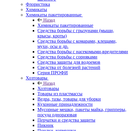
Флористика
Химикаты
Химикаты пакетированные
Назад
Химикаты пакетированные
Средства борьбы с грызунами (мыши,
крысы, кроты)
Средства борьбы с комарами, клещами,
мухи, осы и др.
Средства борьбы с насекомыми-вредителями
Средства борьбы с сорняками
Средства защиты для водоемов
Средства от болезней растений
Серия ПРОФИ
Хозтовары
Назад
Хозтовары
Товары из пластмассы
Ведра, тазы, товары для уборки
Кухонные принадлежности
Мусорные мешки, пакеты майка, грипперы,
посуда одноразовая
Перчатки и средства защиты
Пикник
Поилки, кормушки