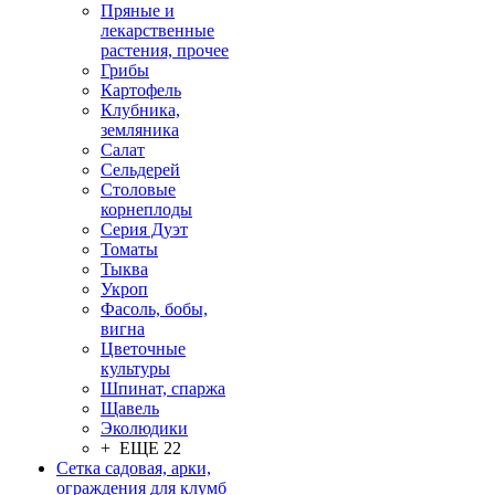
Пряные и
лекарственные
растения, прочее
Грибы
Картофель
Клубника,
земляника
Салат
Сельдерей
Столовые
корнеплоды
Серия Дуэт
Томаты
Тыква
Укроп
Фасоль, бобы,
вигна
Цветочные
культуры
Шпинат, спаржа
Щавель
Эколюдики
+ ЕЩЕ 22
Сетка садовая, арки,
ограждения для клумб