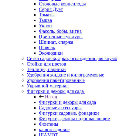
Столовые корнеплоды
Серия Дуэт
Томаты
Тыква
Укроп
Фасоль, бобы, вигна
Цветочные культуры
Шпинат, спаржа
Щавель
Эколюдики
Сетка садовая, арки, ограждения для клумб
Стойки для цветов
Теплицы, парники
Удобрения жидкие и килограммовые
Удобрения пакетированные
Укрывной материал
Фигурки и декоры для сада
Назад
Фигурки и декоры для сада
Садовые аксессуары
Фигурки садовые, фонарики
Фигурки, декоры водоплавающие
Фонтаны
кашпо садовое
ШАМОТ