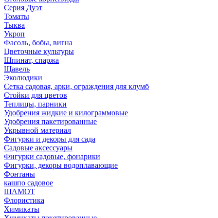
Серия Дуэт
Томаты
Тыква
Укроп
Фасоль, бобы, вигна
Цветочные культуры
Шпинат, спаржа
Щавель
Эколюдики
Сетка садовая, арки, ограждения для клумб
Стойки для цветов
Теплицы, парники
Удобрения жидкие и килограммовые
Удобрения пакетированные
Укрывной материал
Фигурки и декоры для сада
Садовые аксессуары
Фигурки садовые, фонарики
Фигурки, декоры водоплавающие
Фонтаны
кашпо садовое
ШАМОТ
Флористика
Химикаты
Химикаты пакетированные