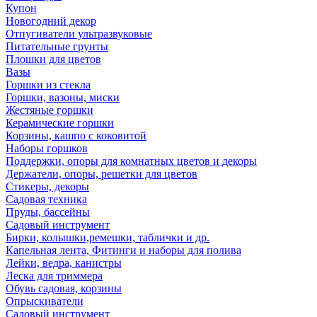
Купон
Новогодний декор
Отпугиватели ультразвуковые
Питательные грунты
Плошки для цветов
Вазы
Горшки из стекла
Горшки, вазоны, миски
Жестяные горшки
Керамические горшки
Корзины, кашпо с коковитой
Наборы горшков
Поддержки, опоры для комнатных цветов и декоры
Держатели, опоры, решетки для цветов
Стикеры, декоры
Садовая техника
Пруды, бассейны
Садовый инструмент
Бирки, колышки,ремешки, таблички и др.
Капельная лента, Фитинги и наборы для полива
Лейки, ведра, канистры
Леска для триммера
Обувь садовая, корзины
Опрыскиватели
Садовый инструмент