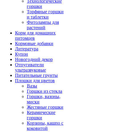
Технологические
горшки
Торфяные горшки
и таблетки
Фитолампы для
растений
Корм для домашних
питомцев
Кормовые добавки
Литература
Купон
Новогодний декор
Отпугиватели
ультразвуковые
Питательные грунты
Плошки для цветов
Вазы
Горшки из стекла
Горшки, вазоны,
миски
Жестяные горшки
Керамические
горшки
Корзины, кашпо с
коковитой