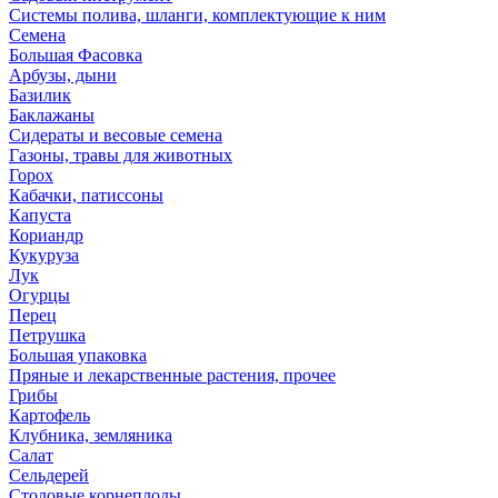
Системы полива, шланги, комплектующие к ним
Семена
Большая Фасовка
Арбузы, дыни
Базилик
Баклажаны
Сидераты и весовые семена
Газоны, травы для животных
Горох
Кабачки, патиссоны
Капуста
Кориандр
Кукуруза
Лук
Огурцы
Перец
Петрушка
Большая упаковка
Пряные и лекарственные растения, прочее
Грибы
Картофель
Клубника, земляника
Салат
Сельдерей
Столовые корнеплоды