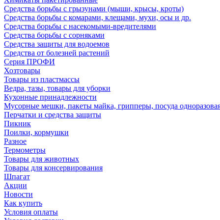
Средства борьбы с грызунами (мыши, крысы, кроты)
Средства борьбы с комарами, клещами, мухи, осы и др.
Средства борьбы с насекомыми-вредителями
Средства борьбы с сорняками
Средства защиты для водоемов
Средства от болезней растений
Серия ПРОФИ
Хозтовары
Товары из пластмассы
Ведра, тазы, товары для уборки
Кухонные принадлежности
Мусорные мешки, пакеты майка, грипперы, посуда одноразова
Перчатки и средства защиты
Пикник
Поилки, кормушки
Разное
Термометры
Товары для животных
Товары для консервирования
Шпагат
Акции
Новости
Как купить
Условия оплаты