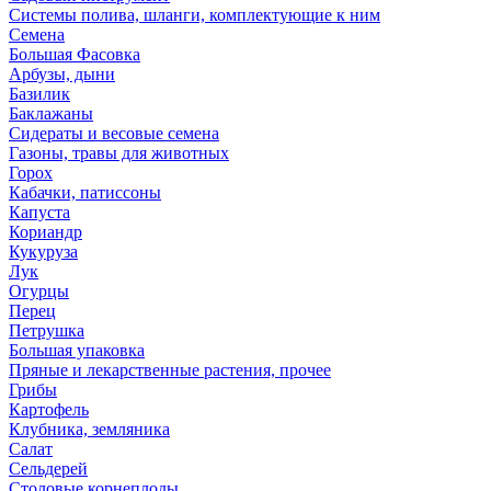
Системы полива, шланги, комплектующие к ним
Семена
Большая Фасовка
Арбузы, дыни
Базилик
Баклажаны
Сидераты и весовые семена
Газоны, травы для животных
Горох
Кабачки, патиссоны
Капуста
Кориандр
Кукуруза
Лук
Огурцы
Перец
Петрушка
Большая упаковка
Пряные и лекарственные растения, прочее
Грибы
Картофель
Клубника, земляника
Салат
Сельдерей
Столовые корнеплоды