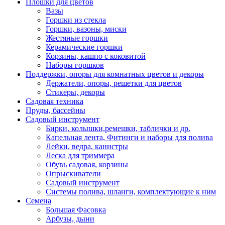
Плошки для цветов
Вазы
Горшки из стекла
Горшки, вазоны, миски
Жестяные горшки
Керамические горшки
Корзины, кашпо с коковитой
Наборы горшков
Поддержки, опоры для комнатных цветов и декоры
Держатели, опоры, решетки для цветов
Стикеры, декоры
Садовая техника
Пруды, бассейны
Садовый инструмент
Бирки, колышки,ремешки, таблички и др.
Капельная лента, Фитинги и наборы для полива
Лейки, ведра, канистры
Леска для триммера
Обувь садовая, корзины
Опрыскиватели
Садовый инструмент
Системы полива, шланги, комплектующие к ним
Семена
Большая Фасовка
Арбузы, дыни