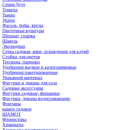
Серия Дуэт
Томаты
Тыква
Укроп
Фасоль, бобы, вигна
Цветочные культуры
Шпинат, спаржа
Щавель
Эколюдики
Сетка садовая, арки, ограждения для клумб
Стойки для цветов
Теплицы, парники
Удобрения жидкие и килограммовые
Удобрения пакетированные
Укрывной материал
Фигурки и декоры для сада
Садовые аксессуары
Фигурки садовые, фонарики
Фигурки, декоры водоплавающие
Фонтаны
кашпо садовое
ШАМОТ
Флористика
Химикаты
Химикаты пакетированные