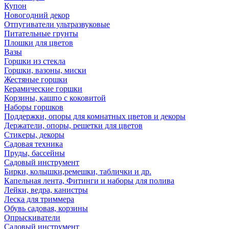
Купон
Новогодний декор
Отпугиватели ультразвуковые
Питательные грунты
Плошки для цветов
Вазы
Горшки из стекла
Горшки, вазоны, миски
Жестяные горшки
Керамические горшки
Корзины, кашпо с коковитой
Наборы горшков
Поддержки, опоры для комнатных цветов и декоры
Держатели, опоры, решетки для цветов
Стикеры, декоры
Садовая техника
Пруды, бассейны
Садовый инструмент
Бирки, колышки,ремешки, таблички и др.
Капельная лента, Фитинги и наборы для полива
Лейки, ведра, канистры
Леска для триммера
Обувь садовая, корзины
Опрыскиватели
Садовый инструмент