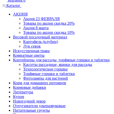
Корзина
0
Каталог
АКЦИЯ
Акция 23 ФЕВРАЛЯ
Товары по акции скидка 20%
Акция 8 марта
Товары по акции скидка 10%
Весовой посадочный материал
Картофель (клубни)
Лук севок
Искусственная трава
Комнатные цветы
Контейнеры для рассады, торфяные горшки и таблетки
Кассеты рассадные, ящики для рассады
Технологические горшки
Торфяные горшки и таблетки
Фитолампы для растений
Корм для домашних питомцев
Кормовые добавки
Литература
Купон
Новогодний декор
Отпугиватели ультразвуковые
Питательные грунты