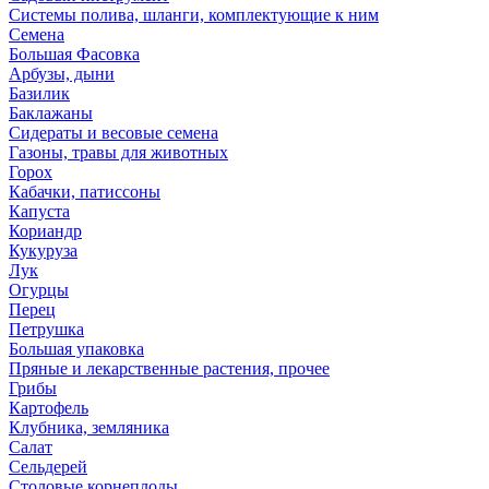
Системы полива, шланги, комплектующие к ним
Семена
Большая Фасовка
Арбузы, дыни
Базилик
Баклажаны
Сидераты и весовые семена
Газоны, травы для животных
Горох
Кабачки, патиссоны
Капуста
Кориандр
Кукуруза
Лук
Огурцы
Перец
Петрушка
Большая упаковка
Пряные и лекарственные растения, прочее
Грибы
Картофель
Клубника, земляника
Салат
Сельдерей
Столовые корнеплоды