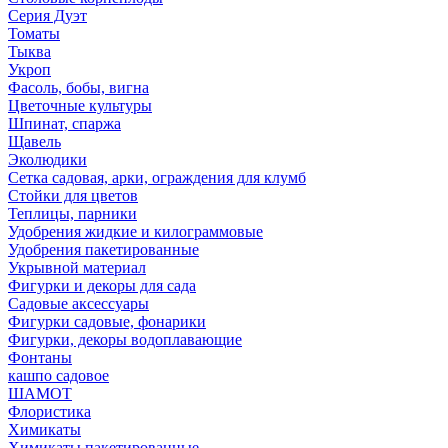
Серия Дуэт
Томаты
Тыква
Укроп
Фасоль, бобы, вигна
Цветочные культуры
Шпинат, спаржа
Щавель
Эколюдики
Сетка садовая, арки, ограждения для клумб
Стойки для цветов
Теплицы, парники
Удобрения жидкие и килограммовые
Удобрения пакетированные
Укрывной материал
Фигурки и декоры для сада
Садовые аксессуары
Фигурки садовые, фонарики
Фигурки, декоры водоплавающие
Фонтаны
кашпо садовое
ШАМОТ
Флористика
Химикаты
Химикаты пакетированные