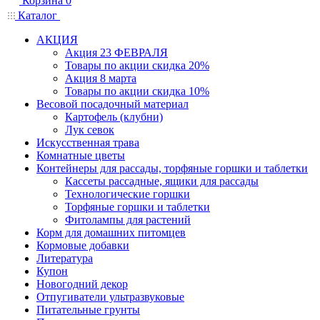
Корзина
0
Каталог
АКЦИЯ
Акция 23 ФЕВРАЛЯ
Товары по акции скидка 20%
Акция 8 марта
Товары по акции скидка 10%
Весовой посадочный материал
Картофель (клубни)
Лук севок
Искусственная трава
Комнатные цветы
Контейнеры для рассады, торфяные горшки и таблетки
Кассеты рассадные, ящики для рассады
Технологические горшки
Торфяные горшки и таблетки
Фитолампы для растений
Корм для домашних питомцев
Кормовые добавки
Литература
Купон
Новогодний декор
Отпугиватели ультразвуковые
Питательные грунты