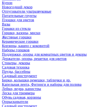
Купон
Новогодний декор
Отпугиватели ультразвуковые
Питательные грунты
Плошки для цветов
Вазы
Горшки из стекла
Горшки, вазоны, миски
Жестяные горшки
Керамические горшки
Корзины, кашпо с коковитой
Наборы горшков
Поддержки, опоры для комнатных цветов и декоры
Держатели, опоры, решетки для цветов
Стикеры, декоры
Садовая техника
Пруды, бассейны
Садовый инструмент
Бирки, колышки,ремешки, таблички и др.
Капельная лента, Фитинги и наборы для полива
Лейки, ведра, канистры
Леска для триммера
Обувь садовая, корзины
Опрыскиватели
Садовый инструмент