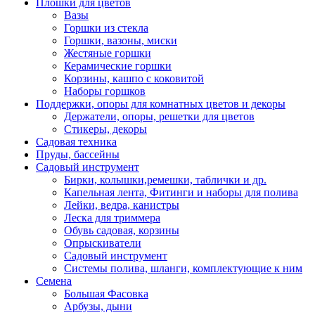
Плошки для цветов
Вазы
Горшки из стекла
Горшки, вазоны, миски
Жестяные горшки
Керамические горшки
Корзины, кашпо с коковитой
Наборы горшков
Поддержки, опоры для комнатных цветов и декоры
Держатели, опоры, решетки для цветов
Стикеры, декоры
Садовая техника
Пруды, бассейны
Садовый инструмент
Бирки, колышки,ремешки, таблички и др.
Капельная лента, Фитинги и наборы для полива
Лейки, ведра, канистры
Леска для триммера
Обувь садовая, корзины
Опрыскиватели
Садовый инструмент
Системы полива, шланги, комплектующие к ним
Семена
Большая Фасовка
Арбузы, дыни