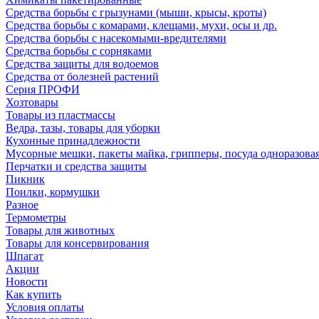
Средства борьбы с грызунами (мыши, крысы, кроты)
Средства борьбы с комарами, клещами, мухи, осы и др.
Средства борьбы с насекомыми-вредителями
Средства борьбы с сорняками
Средства защиты для водоемов
Средства от болезней растений
Серия ПРОФИ
Хозтовары
Товары из пластмассы
Ведра, тазы, товары для уборки
Кухонные принадлежности
Мусорные мешки, пакеты майка, грипперы, посуда одноразова
Перчатки и средства защиты
Пикник
Поилки, кормушки
Разное
Термометры
Товары для животных
Товары для консервирования
Шпагат
Акции
Новости
Как купить
Условия оплаты