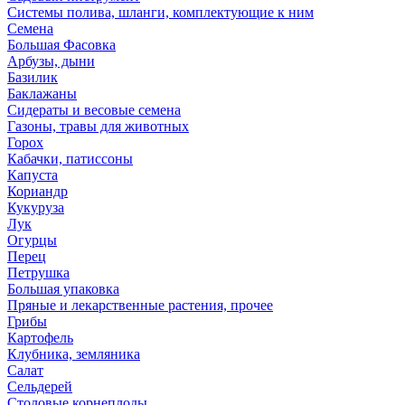
Системы полива, шланги, комплектующие к ним
Семена
Большая Фасовка
Арбузы, дыни
Базилик
Баклажаны
Сидераты и весовые семена
Газоны, травы для животных
Горох
Кабачки, патиссоны
Капуста
Кориандр
Кукуруза
Лук
Огурцы
Перец
Петрушка
Большая упаковка
Пряные и лекарственные растения, прочее
Грибы
Картофель
Клубника, земляника
Салат
Сельдерей
Столовые корнеплоды