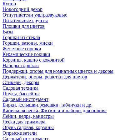
Купон
Новогодний декор
Отпугиватели ультразвуковые
Питательные грунты
Плошки для цветов
Вазы
Горшки из стекла
Горшки, вазоны, миски
Жестяные горшки
Керамические горшки
Корзины, кашпо с коковитой
Наборы горшков
Поддержки, опоры для комнатных цветов и декоры
Держатели, опоры, решетки для цветов
Стикеры, декоры
Садовая техника
Пруды, бассейны
Садовый инструмент
Бирки, колышки,ремешки, таблички и др.
Капельная лента, Фитинги и наборы для полива
Лейки, ведра, канистры
Леска для триммера
Обувь садовая, корзины
Опрыскиватели
Садовый инструмент