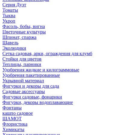
Серия Дуэт
Томаты
Тыква
Укроп
Фасоль, бобы, вигна
Цветочные культуры
Шпинат, спаржа
Щавель
Эколюдики
Сетка садовая, арки, ограждения для клумб
Стойки для цветов
Теплицы, парники
Удобрения жидкие и килограммовые
Удобрения пакетированные
Укрывной материал
Фигурки и декоры для сада
Садовые аксессуары
Фигурки садовые, фонарики
Фигурки, декоры водоплавающие
Фонтаны
кашпо садовое
ШАМОТ
Флористика
Химикаты
Химикаты пакетированные