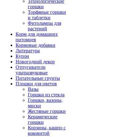
Технологические
горшки
Торфяные горшки
и таблетки
Фитолампы для
растений
Корм для домашних
питомцев
Кормовые добавки
Литература
Купон
Новогодний декор
Отпугиватели
ультразвуковые
Питательные грунты
Плошки для цветов
Вазы
Горшки из стекла
Горшки, вазоны,
миски
Жестяные горшки
Керамические
горшки
Корзины, кашпо с
коковитой