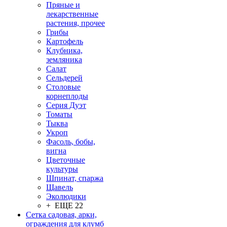
Пряные и
лекарственные
растения, прочее
Грибы
Картофель
Клубника,
земляника
Салат
Сельдерей
Столовые
корнеплоды
Серия Дуэт
Томаты
Тыква
Укроп
Фасоль, бобы,
вигна
Цветочные
культуры
Шпинат, спаржа
Щавель
Эколюдики
+ ЕЩЕ 22
Сетка садовая, арки,
ограждения для клумб