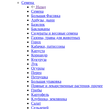
Семена
Назад
Семена
Большая Фасовка
Арбузы, дыни
Базилик
Баклажаны
Сидераты и весовые семена
Газоны, травы для животных
Горох
Кабачки, патиссоны
Капуста
Кориандр
Кукуруза
Лук
Огурцы
Перец
Петрушка
Большая упаковка
Пряные и лекарственные растения, прочее
Грибы
Картофель
Клубника, земляника
Салат
Сельдерей