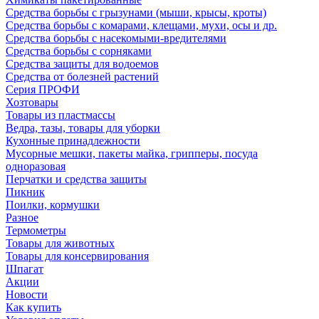
Средства борьбы с грызунами (мыши, крысы, кроты)
Средства борьбы с комарами, клещами, мухи, осы и др.
Средства борьбы с насекомыми-вредителями
Средства борьбы с сорняками
Средства защиты для водоемов
Средства от болезней растений
Серия ПРОФИ
Хозтовары
Товары из пластмассы
Ведра, тазы, товары для уборки
Кухонные принадлежности
Мусорные мешки, пакеты майка, грипперы, посуда
одноразовая
Перчатки и средства защиты
Пикник
Поилки, кормушки
Разное
Термометры
Товары для животных
Товары для консервирования
Шпагат
Акции
Новости
Как купить