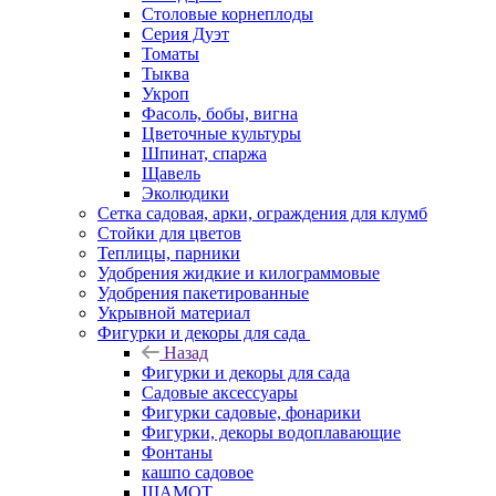
Столовые корнеплоды
Серия Дуэт
Томаты
Тыква
Укроп
Фасоль, бобы, вигна
Цветочные культуры
Шпинат, спаржа
Щавель
Эколюдики
Сетка садовая, арки, ограждения для клумб
Стойки для цветов
Теплицы, парники
Удобрения жидкие и килограммовые
Удобрения пакетированные
Укрывной материал
Фигурки и декоры для сада
Назад
Фигурки и декоры для сада
Садовые аксессуары
Фигурки садовые, фонарики
Фигурки, декоры водоплавающие
Фонтаны
кашпо садовое
ШАМОТ